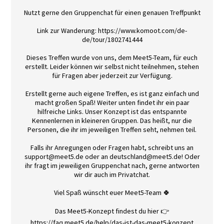
Nutzt gerne den Gruppenchat für einen genauen Treffpunkt
Link zur Wanderung: https://www.komoot.com/de-
de/tour/1802741444
Dieses Treffen wurde von uns, dem Meet5-Team, für euch
erstellt. Leider können wir selbst nicht teilnehmen, stehen
für Fragen aber jederzeit zur Verfügung.
Erstellt gerne auch eigene Treffen, es ist ganz einfach und
macht großen Spaß! Weiter unten findet ihr ein paar
hilfreiche Links. Unser Konzept ist das entspannte
Kennenlernen in kleineren Gruppen. Das heißt, nur die
Personen, die ihr im jeweiligen Treffen seht, nehmen teil.
Falls ihr Anregungen oder Fragen habt, schreibt uns an
support@meet5.de oder an deutschland@meet5.de! Oder
ihr fragt im jeweiligen Gruppenchat nach, gerne antworten
wir dir auch im Privatchat.
Viel Spaß wünscht euer Meet5-Team 🍀
Das Meet5-Konzept findest du hier 👉
https://faq.meet5.de/help/das-ist-das-meet5-konzept