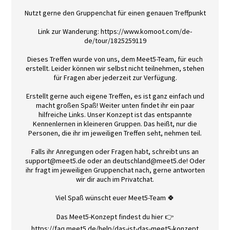
Nutzt gerne den Gruppenchat für einen genauen Treffpunkt
Link zur Wanderung: https://www.komoot.com/de-
de/tour/1825259119
Dieses Treffen wurde von uns, dem Meet5-Team, für euch
erstellt. Leider können wir selbst nicht teilnehmen, stehen
für Fragen aber jederzeit zur Verfügung.
Erstellt gerne auch eigene Treffen, es ist ganz einfach und
macht großen Spaß! Weiter unten findet ihr ein paar
hilfreiche Links. Unser Konzept ist das entspannte
Kennenlernen in kleineren Gruppen. Das heißt, nur die
Personen, die ihr im jeweiligen Treffen seht, nehmen teil.
Falls ihr Anregungen oder Fragen habt, schreibt uns an
support@meet5.de oder an deutschland@meet5.de! Oder
ihr fragt im jeweiligen Gruppenchat nach, gerne antworten
wir dir auch im Privatchat.
Viel Spaß wünscht euer Meet5-Team 🍀
Das Meet5-Konzept findest du hier 👉
https://faq.meet5.de/help/das-ist-das-meet5-konzept