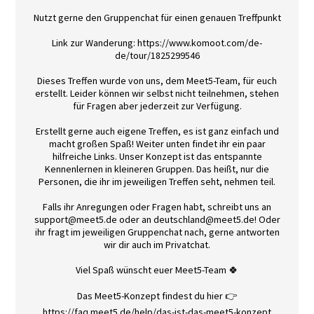
Nutzt gerne den Gruppenchat für einen genauen Treffpunkt
Link zur Wanderung: https://www.komoot.com/de-
de/tour/1825299546
Dieses Treffen wurde von uns, dem Meet5-Team, für euch
erstellt. Leider können wir selbst nicht teilnehmen, stehen
für Fragen aber jederzeit zur Verfügung.
Erstellt gerne auch eigene Treffen, es ist ganz einfach und
macht großen Spaß! Weiter unten findet ihr ein paar
hilfreiche Links. Unser Konzept ist das entspannte
Kennenlernen in kleineren Gruppen. Das heißt, nur die
Personen, die ihr im jeweiligen Treffen seht, nehmen teil.
Falls ihr Anregungen oder Fragen habt, schreibt uns an
support@meet5.de oder an deutschland@meet5.de! Oder
ihr fragt im jeweiligen Gruppenchat nach, gerne antworten
wir dir auch im Privatchat.
Viel Spaß wünscht euer Meet5-Team 🍀
Das Meet5-Konzept findest du hier 👉
https://faq.meet5.de/help/das-ist-das-meet5-konzept